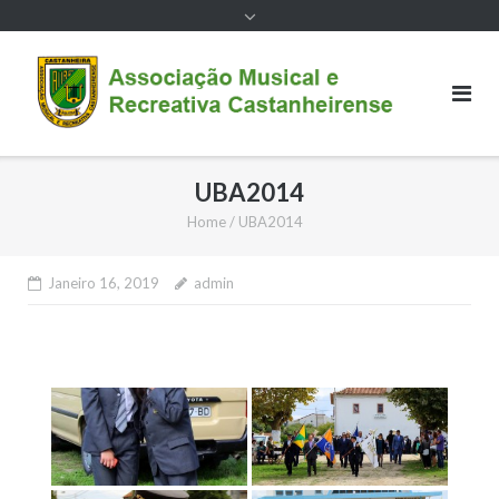
UBA2014
Home
/
UBA2014
Janeiro 16, 2019
admin