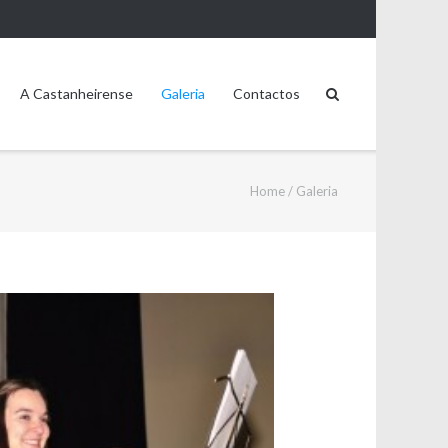
A Castanheirense
Galeria
Contactos
Home
/
Galeria