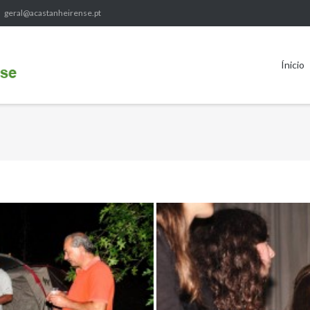
geral@acastanheirense.pt
Ínicio