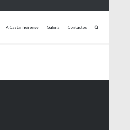
A Castanheirense
Galeria
Contactos